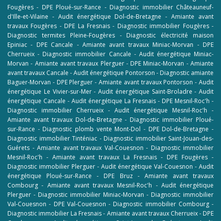
Fougères
-
DPE Ploué-sur-Rance
-
Diagnostic immobilier Châteauneuf-
d'Ille-et-Vilaine
-
Audit énergétique Dol-de-Bretagne
-
Amiante avant
travaux Fougères
-
DPE La Fresnais
-
Diagnostic immobilier Fougères
-
Diagnostic termites Pleine-Fougères
-
Diagnostic électricité maison
Epiniac
-
DPE Cancale
-
Amiante avant travaux Miniac-Morvan
-
DPE
Cherrueix
-
Diagnostic immobilier Cancale
-
Audit énergétique Miniac-
Morvan
-
Amiante avant travaux Plerguer
-
DPE Miniac-Morvan
-
Amiante
avant travaux Cancale
-
Audit énergétique Pontorson
-
Diagnostic amiante
Baguer-Morvan
-
DPE Plerguer
-
Amiante avant travaux Pontorson
-
Audit
énergétique Le Vivier-sur-Mer
-
Audit énergétique Saint-Broladre
-
Audit
énergétique Cancale
-
Audit énergétique La Fresnais
-
DPE Mesnil-Roc'h
-
Diagnostic immobilier Cherrueix
-
Audit énergétique Mesnil-Roc'h
-
Amiante avant travaux Dol-de-Bretagne
-
Diagnostic immobilier Ploué-
sur-Rance
-
Diagnostic plomb vente Mont-Dol
-
DPE Dol-de-Bretagne
-
Diagnostic immobilier Tinténiac
-
Diagnostic immobilier Saint-Jouan-des-
Guérets
-
Amiante avant travaux Val-Couesnon
-
Diagnostic immobilier
Mesnil-Roc'h
-
Amiante avant travaux La Fresnais
-
DPE Fougères
-
Diagnostic immobilier Plerguer
-
Audit énergétique Val-Couesnon
-
Audit
énergétique Ploué-sur-Rance
-
DPE Bruz
-
Amiante avant travaux
Combourg
-
Amiante avant travaux Mesnil-Roc'h
-
Audit énergétique
Plerguer
-
Diagnostic immobilier Miniac-Morvan
-
Diagnostic immobilier
Val-Couesnon
-
DPE Val-Couesnon
-
Diagnostic immobilier Combourg
-
Diagnostic immobilier La Fresnais
-
Amiante avant travaux Cherrueix
-
DPE