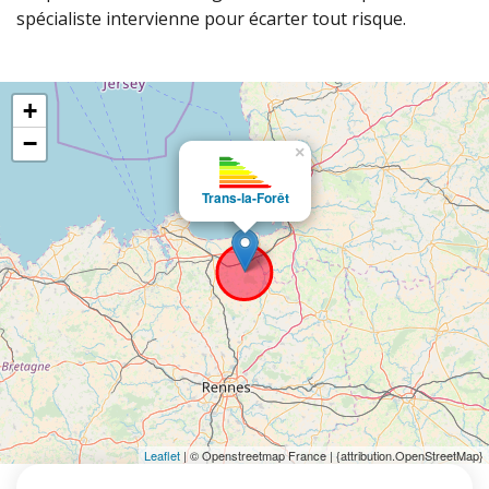
spécialiste intervienne pour écarter tout risque.
+
−
×
Trans-la-Forêt
Leaflet
| © Openstreetmap France | {attribution.OpenStreetMap}