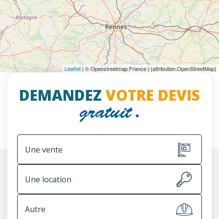
Leaflet
| © Openstreetmap France | {attribution.OpenStreetMap}
DEMANDEZ
VOTRE DEVIS
.
gratuit
Une vente
Une location
Autre