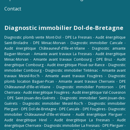
Contact
Diagnostic immobilier Dol-de-Bretagne
Diagnostic plomb vente Mont-Dol
-
DPE La Fresnais
-
Audit énergétique
Saint-Broladre
-
DPE Miniac-Morvan
-
Diagnostic immobilier Cancale
-
Audit énergétique Châteauneuf-d'Ille-et-Vilaine
-
Diagnostic amiante
Baguer-Morvan
-
Amiante avant travaux La Fresnais
-
Audit énergétique
Miniac-Morvan
-
Amiante avant travaux Combourg
-
DPE Bruz
-
Audit
énergétique Combourg
-
Audit énergétique Ploué-sur-Rance
-
Diagnostic
immobilier Combourg
-
Diagnostic immobilier Tinténiac
-
Amiante avant
travaux Mesnil-Roc'h
-
Amiante avant travaux Fougères
-
Diagnostic
plomb location Baguer-Pican
-
Amiante avant travaux Cherrueix
-
DPE
Châteauneuf-d'Ille-et-Vilaine
-
Diagnostic immobilier Pontorson
-
DPE
Cherrueix
-
Audit énergétique Fougères
-
Audit énergétique Val-Couesnon
-
DPE Saint-Jouan-des-Guérets
-
Diagnostic immobilier Saint-Jouan-des-
Guérets
-
Diagnostic immobilier Mesnil-Roc'h
-
Diagnostic immobilier
Plerguer
-
DPE Dol-de-Bretagne
-
DPE Cancale
-
DPE Fougères
-
Diagnostic
immobilier Châteauneuf-d'Ille-et-Vilaine
-
Audit énergétique Plerguer
-
Audit énergétique Hirel
-
Audit énergétique La Fresnais
-
Audit
énergétique Cherrueix
-
Diagnostic immobilier La Fresnais
-
DPE Plerguer
-